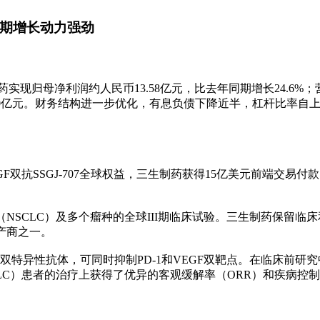
长期增长动力强劲
实现归母净利润约人民币13.58亿元，比去年同期增长24.6%；营
6.10亿元。财务结构进一步优化，有息负债下降近半，杠杆比率自上年
EGF双抗SSGJ-707全球权益，三生制药获得15亿美元前端交
（NSCLC）及多个瘤种的全球III期临床试验。三生制药保留临床
生产商之一。
VEGF双特异性抗体，可同时抑制PD-1和VEGF双靶点。在临床前研
NSCLC）患者的治疗上获得了优异的客观缓解率（ORR）和疾病
。