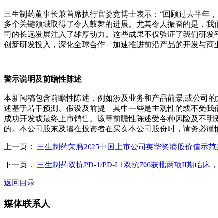
三生制药董事长兼首席执行官娄竞博士表示：“回顾过去半年，
多个关键领域取得了令人鼓舞的进展。尤其令人振奋的是，我
司的长远发展注入了雄厚动力。这些成果不仅验证了我们研发
创新研发投入，深化全球合作，加速推进前沿产品的开发与商
警示说明及前瞻性陈述
本新闻稿包含前瞻性陈述，例如涉及业务和产品前景,或公司
述基于若干预测、假设及前提，其中一些是主观性的或不受我们
成功开发或最终上市销售。该等前瞻性陈述受各种风险及不明
的。本公司股东及潜在投资者在买卖本公司股份时，请务必谨
上一页：
三生制药荣膺2025中国上市公司英华奖港股价值示范
下一页：
三生制药双抗PD-1/PD-L1双抗706获批两项II期临床
返回目录
媒体联系人