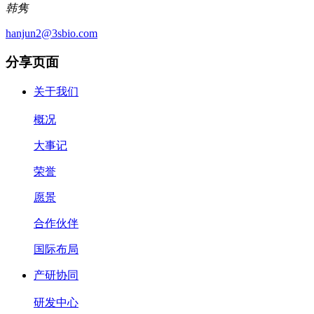
韩隽
hanjun2@3sbio.com
分享页面
关于我们
概况
大事记
荣誉
愿景
合作伙伴
国际布局
产研协同
研发中心