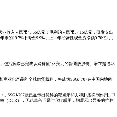
业收入人民币43.56亿元；毛利约人民币37.16亿元，研发支出
末的19.7%下降至9.9%，上半年经营性现金流净额9.70亿元，
易付款，包括辉瑞已完成认购价值1亿美元的普通股股份、潜在超过48
和商业化产品的全球供货权利，将成为SSGJ-707在中国内地的
究中，SSGJ-707就已显示出优异的靶点亲和力和肿瘤抑制作用。II
控制率（DCR），无论单药还是与化疗联用，均展示出显著的抗肿