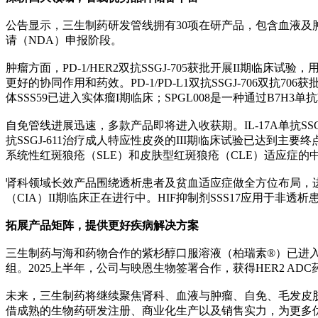
公告显示，三生制药研发管线拥有30项在研产品，包含血液及肿瘤
请（NDA）申报阶段。
肿瘤方面，PD-1/HER2双抗SSGJ-705获批开展II期临床试
更好的协同作用和药效。PD-1/PD-L1双抗SSGJ-706双抗
体SSS59已进入实体瘤I期临床；SPGL008是一种通过B7H
自免管线进展迅速，多款产品即将进入收获期。IL-17A单抗SSGJ
抗SSGJ-611治疗成人特应性皮炎的III期临床试验已达到主要终点
系统性红斑狼疮（SLE）和皮肤型红斑狼疮（CLE）适应症的中美
肾科领域长效产品围绕透析患者及贫血适应症做全方位布局，进
（CIA）II期临床正在进行中。HIF抑制剂SSS17应用于非
拓展产品矩阵，提供更好疾病解决方案
三生制药与海和药物合作的紫杉醇口服溶液（柏瑞素®）已进入
组。2025上半年，公司与映恩生物签署合作，获得HER2 AD
未来，三生制药将继续聚焦肾科、血液与肿瘤、自免、毛发皮
借成熟的生物药研发注册、商业化生产以及销售实力，为更多