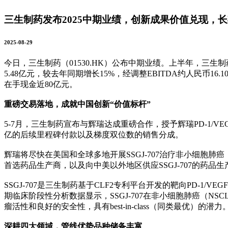
三生制药发布2025中期业绩，创新成果价值兑现，
2025-08-29
今日，三生制药（01530.HK）公布中期业绩。上半年，三生制药
5.48亿元，较去年同期增长15%，经调整EBITDA约人民币1
在手现金近80亿元。
重磅交易落地，成就中国创新“价值标杆”
5-7月，三生制药宣布与辉瑞达成重磅合作，授予辉瑞PD-1/V
亿的后续里程碑付款以及梯度双位数的销售分成。
辉瑞将尽快在美国和全球多地开展SSGJ-707治疗非小细胞肺癌
首选药品生产商，以及向中美以外地区供应SSGJ-707的药品
SSGJ-707是三生制药基于CLF2专利平台开发的靶向PD-1/
期临床阶段性分析数据显示，SSGJ-707在非小细胞肺癌（
瘤活性和良好的安全性，具有best-in-class（同类最优）的潜力
深耕四大领域，管线优势品种储备丰富