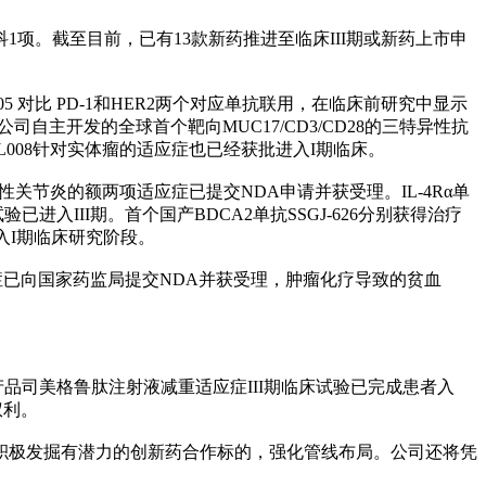
1项。截至目前，已有13款新药推进至临床III期或新药上市申
705 对比 PD-1和HER2两个对应单抗联用，在临床前研究中显示
公司自主开发的全球首个靶向MUC17/CD3/CD28的三特异性抗
GL008针对实体瘤的适应症也已经获批进入I期临床。
痛风性关节炎的额两项适应症已提交NDA申请并获受理。IL-4Rα单
验已进入III期。首个国产BDCA2单抗SSGJ-626分别获得治疗
进入I期临床研究阶段。
症已向国家药监局提交NDA并获受理，肿瘤化疗导致的贫血
品司美格鲁肽注射液减重适应症III期临床试验已完成患者入
权利。
积极发掘有潜力的创新药合作标的，强化管线布局。公司还将凭