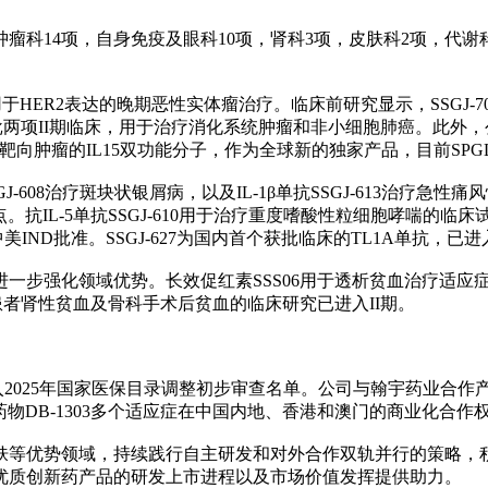
科14项，自身免疫及眼科10项，肾科3项，皮肤科2项，代谢科
验，用于HER2表达的晚期恶性实体瘤治疗。临床前研究显示，SSGJ-
706获批两项II期临床，用于治疗消化系统肿瘤和非小细胞肺癌。此外，
3单抗靶向肿瘤的IL15双功能分子，作为全球新的独家产品，目前SP
-608治疗斑块状银屑病，以及IL-1β单抗SSGJ-613治疗急性
。抗IL-5单抗SSGJ-610用于治疗重度嗜酸性粒细胞哮喘的临床试
IND批准。SSGJ-627为国内首个获批临床的TL1A单抗，已
一步强化领域优势。长效促红素SSS06用于透析贫血治疗适应
透析患者肾性贫血及骨科手术后贫血的临床研究已进入II期。
2025年国家医保目录调整初步审查名单。公司与翰宇药业合作产
C药物DB-1303多个适应症在中国内地、香港和澳门的商业化合作
肤等优势领域，持续践行自主研发和对外合作双轨并行的策略，
优质创新药产品的研发上市进程以及市场价值发挥提供助力。