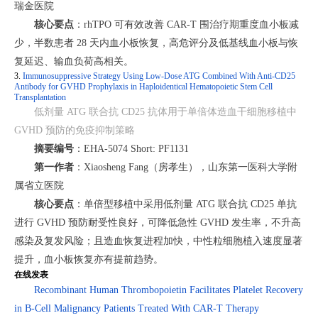
瑞金医院
核心要点
：
rhTPO 可有效改善 CAR-T 围治疗期重度血小板减
少，半数患者 28 天内血小板恢复，高危评分及低基线血小板与恢
复延迟、输血负荷高相关。
3.
Immunosuppressive Strategy Using Low-Dose ATG Combined With Anti-CD25
Antibody for GVHD Prophylaxis in Haploidentical Hematopoietic Stem Cell
Transplantation
低剂量 ATG 联合抗 CD25 抗体用于单倍体造血干细胞移植中
GVHD 预防的免疫抑制策略
摘要编号
：
EHA-5074 Short: PF1131
第一作者
：
Xiaosheng Fang（房孝生），山东第一医科大学附
属省立医院
核心要点
：
单倍型移植中采用低剂量 ATG 联合抗 CD25 单抗
进行 GVHD 预防耐受性良好，可降低急性 GVHD 发生率，不升高
感染及复发风险；且造血恢复进程加快，中性粒细胞植入速度显著
提升，血小板恢复亦有提前趋势。
在线发表
Recombinant Human Thrombopoietin Facilitates Platelet Recovery
in B-Cell Malignancy Patients Treated With CAR-T Therapy