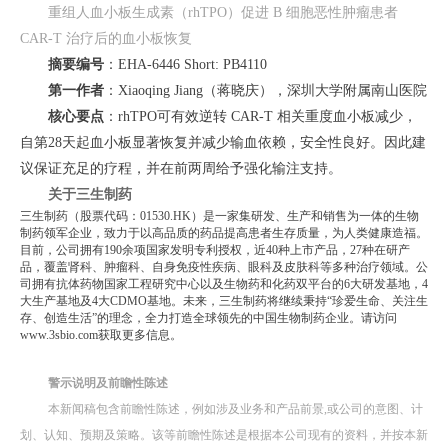
重组人血小板生成素（rhTPO）促进 B 细胞恶性肿瘤患者
CAR-T 治疗后的血小板恢复
摘要编号
：
EHA-6446 Short: PB4110
第一作者
：
Xiaoqing Jiang（蒋晓庆），深圳大学附属南山医院
核心要点
：
rhTPO可有效逆转 CAR-T 相关重度血小板减少，
自第28天起血小板显著恢复并减少输血依赖，安全性良好。因此建
议保证充足的疗程，并在前两周给予强化输注支持。
关于三生制药
三生制药（股票代码：01530.HK）是一家集研发、生产和销售为一体的生物
制药领军企业，致力于以高品质的药品提高患者生存质量，为人类健康造福。
目前，公司拥有190余项国家发明专利授权，近40种上市产品，27种在研产
品，覆盖肾科、肿瘤科、自身免疫性疾病、眼科及皮肤科等多种治疗领域。公
司拥有抗体药物国家工程研究中心以及生物药和化药双平台的6大研发基地，4
大生产基地及4大CDMO基地。未来，三生制药将继续秉持“珍爱生命、关注生
存、创造生活”的理念，全力打造全球领先的中国生物制药企业。请访问
www.3sbio.com获取更多信息。
警示说明及前瞻性陈述
本新闻稿包含前瞻性陈述，例如涉及业务和产品前景,或公司的意图、计
划、认知、预期及策略。该等前瞻性陈述是根据本公司现有的资料，并按本新