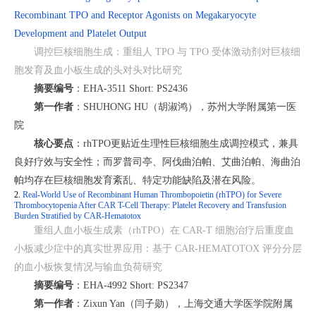
Recombinant TPO and Receptor Agonists on Megakaryocyte
Development and Platelet Output
调控巨核细胞生成：重组人 TPO 与 TPO 受体激动剂对巨核细
胞发育及血小板生成的头对头对比研究
摘要编号
：
EHA-3511 Short: PS2436
第一作者
：
SHUHONG HU（胡淑鸿），苏州大学附属第一医
院
核心要点
：
rhTPO更贴近生理性巨核细胞生成调控模式，兼具
良好疗效与安全性；而罗普司亭、阿伐曲泊帕、艾曲泊帕、海曲泊
帕均存在巨核细胞发育紊乱、特定功能缺陷及潜在风险。
2.
Real-World Use of Recombinant Human Thrombopoietin (rhTPO) for Severe
Thrombocytopenia After CAR T-Cell Therapy: Platelet Recovery and Transfusion
Burden Stratified by CAR-Hematotox
重组人血小板生成素（rhTPO）在 CAR-T 细胞治疗后重度血
小板减少症中的真实世界应用：基于 CAR-HEMATOTOX 评分分层
的血小板恢复情况与输血负荷研究
摘要编号
：
EHA-4992 Short: PS2347
第一作者
：
Zixun Yan（闫子勋），上海交通大学医学院附属